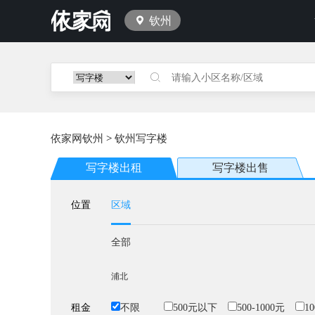
钦州
依家网钦州
>
钦州写字楼
写字楼出租
写字楼出售
位置
区域
全部
浦北
租金
不限
500元以下
500-1000元
10