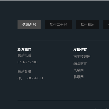
钦州新房
钦州二手房
钦州租房
联系我们
友情链接
联系电话
南宁转铺网
0771-2753909
融洽财富
凤凰网
联系客服
腾讯网
QQ：3083844373