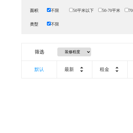
面积
不限
50平米以下
50-70平米
7
类型
不限
筛选
默认
最新
租金