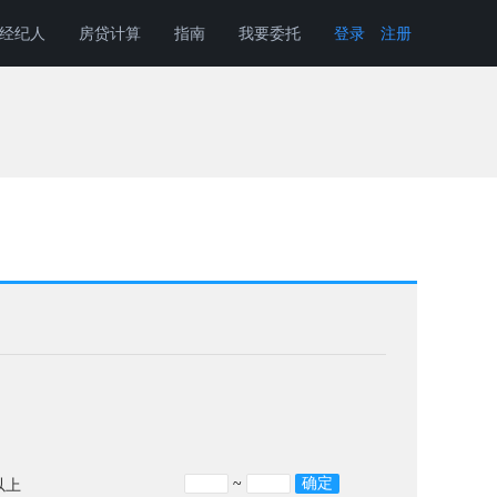
经纪人
房贷计算
指南
我要委托
登录
注册
~
以上